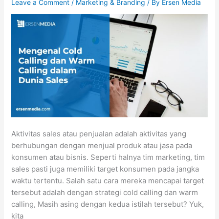
Leave a Comment
/
Marketing & Branding
/ By
Ersen Media
Aktivitas sales atau penjualan adalah aktivitas yang
berhubungan dengan menjual produk atau jasa pada
konsumen atau bisnis. Seperti halnya tim marketing, tim
sales pasti juga memiliki target konsumen pada jangka
waktu tertentu. Salah satu cara mereka mencapai target
tersebut adalah dengan strategi cold calling dan warm
calling, Masih asing dengan kedua istilah tersebut? Yuk,
kita