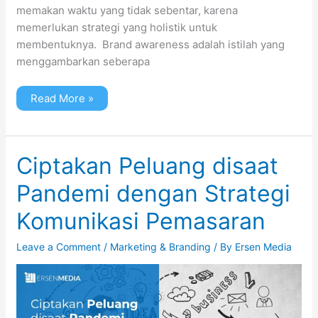
memakan waktu yang tidak sebentar, karena
memerlukan strategi yang holistik untuk
membentuknya. Brand awareness adalah istilah yang
menggambarkan seberapa
Read More »
Ciptakan
Ciptakan Peluang disaat
Peluang
disaat
Pandemi dengan Strategi
Pandemi
dengan
Strategi
Komunikasi Pemasaran
Komunikasi
Pemasaran
Leave a Comment
/
Marketing & Branding
/ By
Ersen Media