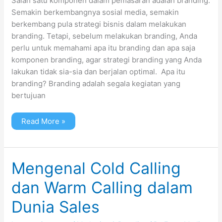
Salah satu komponen dalam pemasaran adalah branding.
Semakin berkembangnya sosial media, semakin
berkembang pula strategi bisnis dalam melakukan
branding. Tetapi, sebelum melakukan branding, Anda
perlu untuk memahami apa itu branding dan apa saja
komponen branding, agar strategi branding yang Anda
lakukan tidak sia-sia dan berjalan optimal. Apa itu
branding? Branding adalah segala kegiatan yang
bertujuan
Read More »
Mengenal
Mengenal Cold Calling
Cold
Calling
dan Warm Calling dalam
dan
Warm
Calling
Dunia Sales
dalam
Dunia
Sales