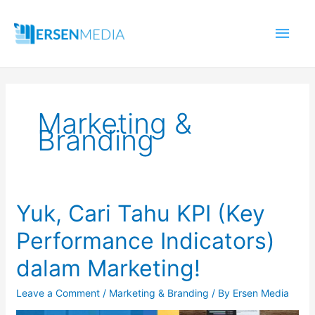
Skip
Main
to
content
Men
Marketing &
Branding
Yuk,
Yuk, Cari Tahu KPI (Key
Cari
Tahu
Performance Indicators)
KPI
(Key
Performance
dalam Marketing!
Indicators)
dalam
Marketing!
Leave a Comment
/
Marketing & Branding
/ By
Ersen Media