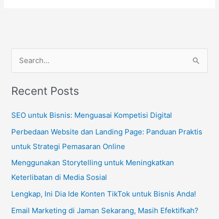
S
e
Recent Posts
a
r
SEO untuk Bisnis: Menguasai Kompetisi Digital
c
Perbedaan Website dan Landing Page: Panduan Praktis
h
untuk Strategi Pemasaran Online
f
Menggunakan Storytelling untuk Meningkatkan
o
Keterlibatan di Media Sosial
r
Lengkap, Ini Dia Ide Konten TikTok untuk Bisnis Anda!
:
Email Marketing di Jaman Sekarang, Masih Efektifkah?